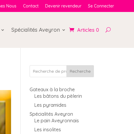
es Nous
Contact
Devenir revendeur
Se Connecter
Spécialités Aveyron
Articles 0
Recherche
Gateaux à la broche
Les bâtons du pèlerin
Les pyramides
Spécialités Aveyron
Le pain Aveyronnais
Les insolites