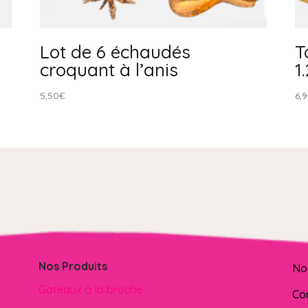
Lot de 6 échaudés
T
croquant à l’anis
1
5,50
€
6,
Nos Produits
No
Gateaux à la broche
Co