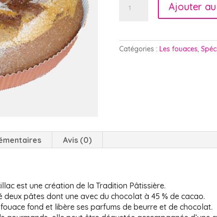
Ajouter au
de
Fouace
marbrée
au
Catégories :
Les fouaces
,
Spéc
chocolat
émentaires
Avis (0)
ac est une création de la Tradition Pâtissière.
 deux pâtes dont une avec du chocolat à 45 % de cacao.
 fouace fond et libère ses parfums de beurre et de chocolat.