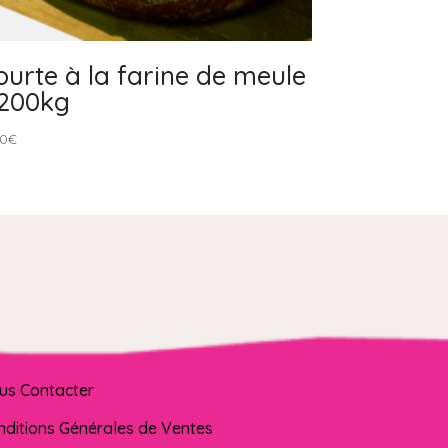
ourte à la farine de meule
.200kg
90
€
us Contacter
nditions Générales de Ventes