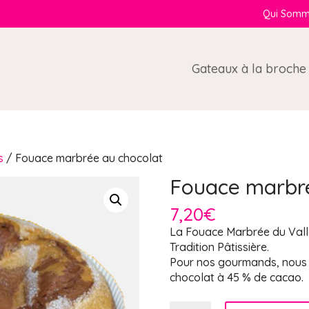
Qui Somm
Gateaux à la broche
s
/ Fouace marbrée au chocolat
Fouace marbré
7,20
€
La Fouace Marbrée du Vallo
Tradition Pâtissière.
Pour nos gourmands, nous 
chocolat à 45 % de cacao.
quantité