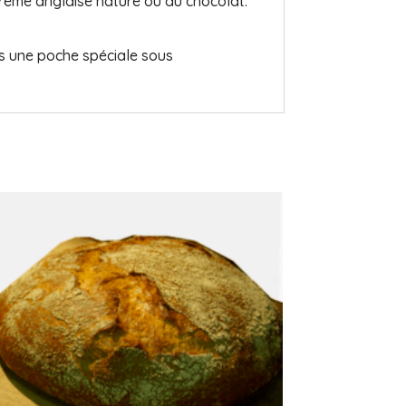
rème anglaise nature ou au chocolat.
ns une poche spéciale sous