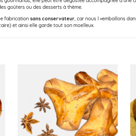
nds gourmands, elle peut être dégustée accompagnée d’une c
 des goûters ou des desserts à thème.
e fabrication
sans conservateur
, car nous l »emballons da
ire) et ainsi elle garde tout son moelleux.