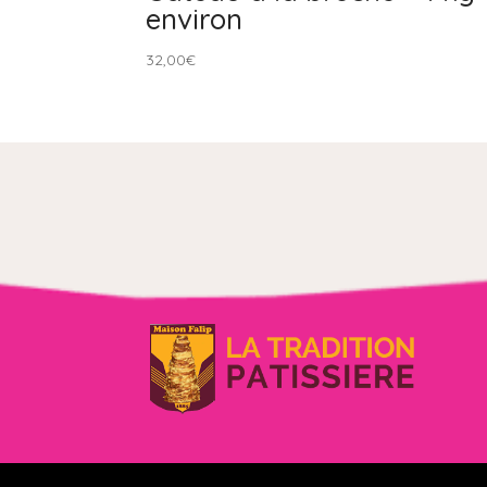
environ
32,00
€