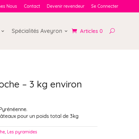
es Nous
Contact
Devenir revendeur
Se Connecter
Spécialités Aveyron
Articles 0
oche – 3 kg environ
 Pyrénéenne.
 gâteaux pour un poids total de 3kg
che
,
Les pyramides