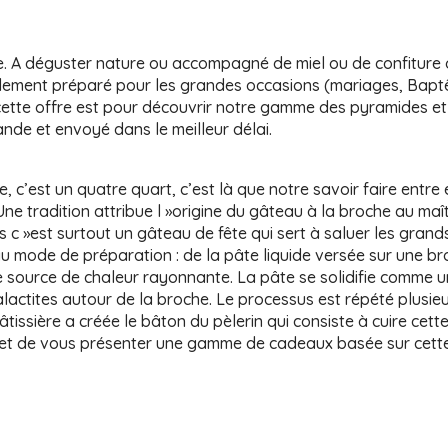
e. A déguster nature ou accompagné de miel ou de confiture 
lement préparé pour les grandes occasions (mariages, Baptê
ette offre est pour découvrir notre gamme des pyramides et
nde et envoyé dans le meilleur délai.
 c’est un quatre quart, c’est là que notre savoir faire entre 
e tradition attribue l »origine du gâteau à la broche au maîtr
is c »est surtout un gâteau de fête qui sert à saluer les gran
au mode de préparation : de la pâte liquide versée sur une b
e source de chaleur rayonnante. La pâte se solidifie comme 
lactites autour de la broche. Le processus est répété plusieu
tissière a créée le bâton du pèlerin qui consiste à cuire cett
et de vous présenter une gamme de cadeaux basée sur cette p