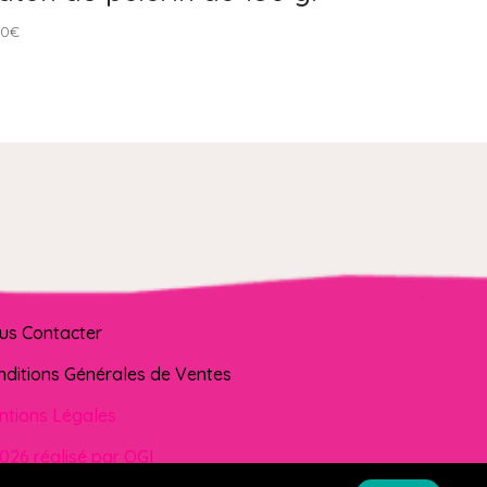
90
€
us Contacter
nditions Générales de Ventes
ntions Légales
026 réalisé par OGI