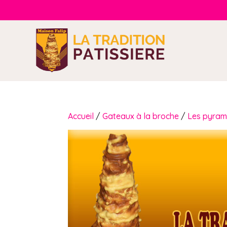
Accueil
/
Gateaux à la broche
/
Les pyram