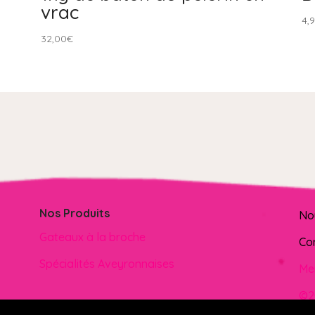
vrac
4,
32,00
€
Nos Produits
No
Gateaux à la broche
Co
Spécialités Aveyronnaises
Me
©2