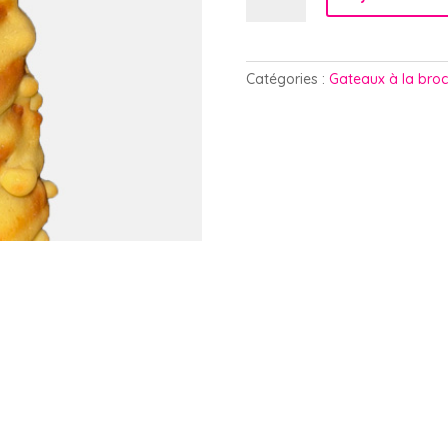
Gâteau
à
la
Catégories :
Gateaux à la bro
broche
-
500
g