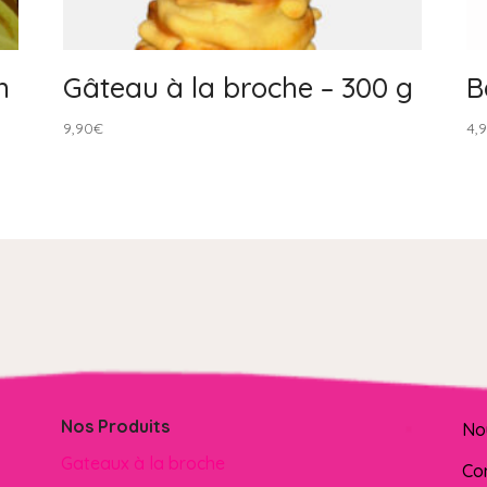
n
Gâteau à la broche – 300 g
B
9,90
€
4,
Nos Produits
No
Gateaux à la broche
Co