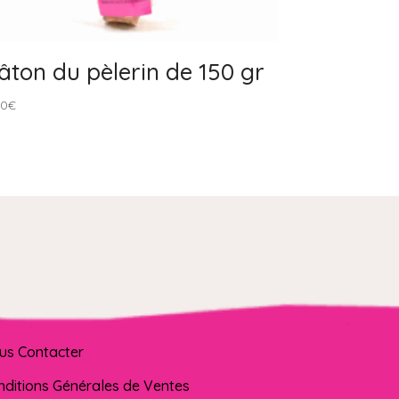
âton du pèlerin de 150 gr
90
€
us Contacter
nditions Générales de Ventes