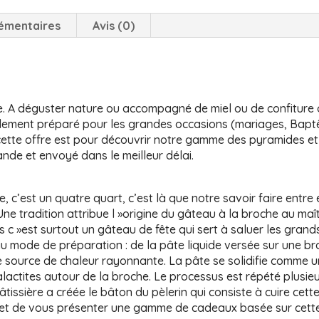
émentaires
Avis (0)
e. A déguster nature ou accompagné de miel ou de confiture 
lement préparé pour les grandes occasions (mariages, Baptê
ette offre est pour découvrir notre gamme des pyramides et
nde et envoyé dans le meilleur délai.
 c’est un quatre quart, c’est là que notre savoir faire entre 
e tradition attribue l »origine du gâteau à la broche au maîtr
is c »est surtout un gâteau de fête qui sert à saluer les gran
au mode de préparation : de la pâte liquide versée sur une b
e source de chaleur rayonnante. La pâte se solidifie comme 
lactites autour de la broche. Le processus est répété plusieu
tissière a créée le bâton du pèlerin qui consiste à cuire cett
et de vous présenter une gamme de cadeaux basée sur cette p