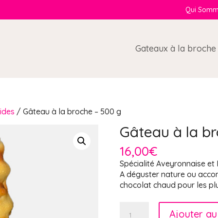
Qui Somm
Gateaux à la broche
ides
/ Gâteau à la broche – 500 g
Gâteau à la br
16,00
€
Spécialité Aveyronnaise et
A déguster nature ou acco
chocolat chaud pour les p
quantité
Ajouter au
de