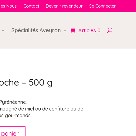
es Nous
Contact
Devenir revendeur
Se Connecter
Spécialités Aveyron
Articles 0
oche – 500 g
 Pyrénéenne.
mpagné de miel ou de confiture ou de
lus gourmands.
 panier